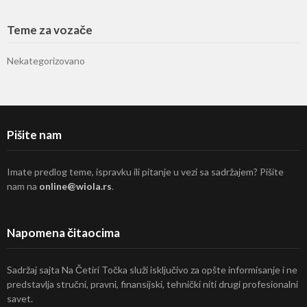
Teme za vozače
Nekategorizovano
Pišite nam
Imate predlog teme, ispravku ili pitanje u vezi sa sadržajem? Pišite
nam na
online@wiola.rs
.
Napomena čitaocima
Sadržaj sajta Na Četiri Točka služi isključivo za opšte informisanje i ne
predstavlja stručni, pravni, finansijski, tehnički niti drugi profesionalni
savet.