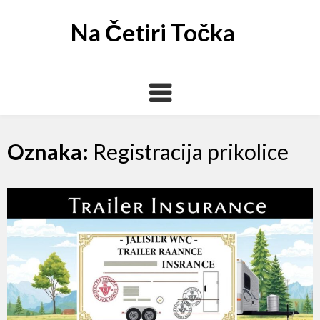
Skip
to
Na Četiri Točka
content
Oznaka:
Registracija prikolice