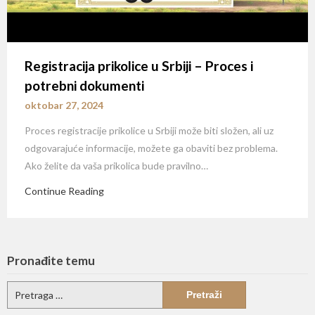
Registracija prikolice u Srbiji – Proces i
potrebni dokumenti
oktobar 27, 2024
Proces registracije prikolice u Srbiji može biti složen, ali uz
odgovarajuće informacije, možete ga obaviti bez problema.
Ako želite da vaša prikolica bude pravilno…
Continue Reading
Pronađite temu
Pretraga
za: